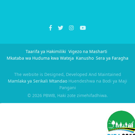
Taarifa ya Hakimiliki
Vigezo na Masharti
Mkataba wa Huduma kwa Wateja
Kanusho
Sera ya Faragha
The website is Designed, Developed And Maintained
Mamlaka ya Serikali Mtandao
Huendeshwa na Bodi ya Maji
Pangani
© 2026 PBWB, Haki zote zimehifadhiwa.
slot gacor