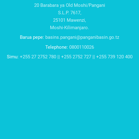
20 Barabara ya Old Moshi/Pangani
S.L.P. 7617,
25101 Mawenzi,
Moshi-Kilimanjaro.
Barua pepe:
basins.pangani@panganibasin.go.tz
Telephone:
0800110026
Simu:
+255 27 2752 780 || +255 2752 727 || +255 739 120 400