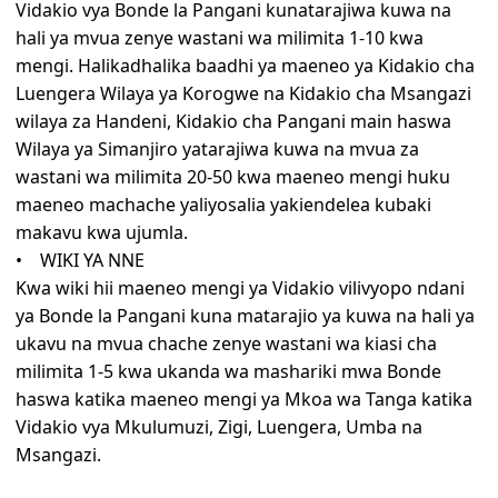
Vidakio vya Bonde la Pangani kunatarajiwa kuwa na
hali ya mvua zenye wastani wa milimita 1-10 kwa
mengi. Halikadhalika baadhi ya maeneo ya Kidakio cha
Luengera Wilaya ya Korogwe na Kidakio cha Msangazi
wilaya za Handeni, Kidakio cha Pangani main haswa
Wilaya ya Simanjiro yatarajiwa kuwa na mvua za
wastani wa milimita 20-50 kwa maeneo mengi huku
maeneo machache yaliyosalia yakiendelea kubaki
makavu kwa ujumla.
• WIKI YA NNE
Kwa wiki hii maeneo mengi ya Vidakio vilivyopo ndani
ya Bonde la Pangani kuna matarajio ya kuwa na hali ya
ukavu na mvua chache zenye wastani wa kiasi cha
milimita 1-5 kwa ukanda wa mashariki mwa Bonde
haswa katika maeneo mengi ya Mkoa wa Tanga katika
Vidakio vya Mkulumuzi, Zigi, Luengera, Umba na
Msangazi.