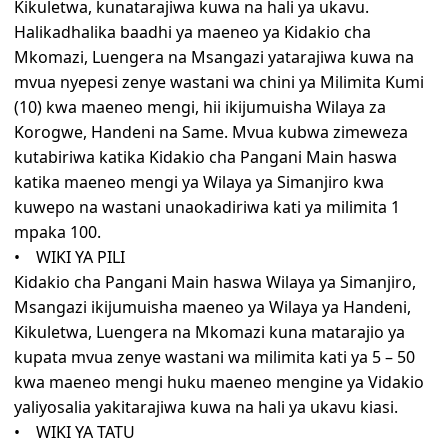
Kikuletwa, kunatarajiwa kuwa na hali ya ukavu.
Halikadhalika baadhi ya maeneo ya Kidakio cha
Mkomazi, Luengera na Msangazi yatarajiwa kuwa na
mvua nyepesi zenye wastani wa chini ya Milimita Kumi
(10) kwa maeneo mengi, hii ikijumuisha Wilaya za
Korogwe, Handeni na Same. Mvua kubwa zimeweza
kutabiriwa katika Kidakio cha Pangani Main haswa
katika maeneo mengi ya Wilaya ya Simanjiro kwa
kuwepo na wastani unaokadiriwa kati ya milimita 1
mpaka 100.
• WIKI YA PILI
Kidakio cha Pangani Main haswa Wilaya ya Simanjiro,
Msangazi ikijumuisha maeneo ya Wilaya ya Handeni,
Kikuletwa, Luengera na Mkomazi kuna matarajio ya
kupata mvua zenye wastani wa milimita kati ya 5 – 50
kwa maeneo mengi huku maeneo mengine ya Vidakio
yaliyosalia yakitarajiwa kuwa na hali ya ukavu kiasi.
• WIKI YA TATU