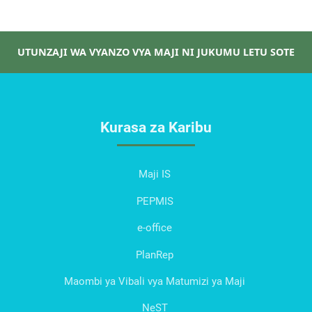
UTUNZAJI WA VYANZO VYA MAJI NI JUKUMU LETU SOTE
Kurasa za Karibu
Maji IS
PEPMIS
e-office
PlanRep
Maombi ya Vibali vya Matumizi ya Maji
NeST