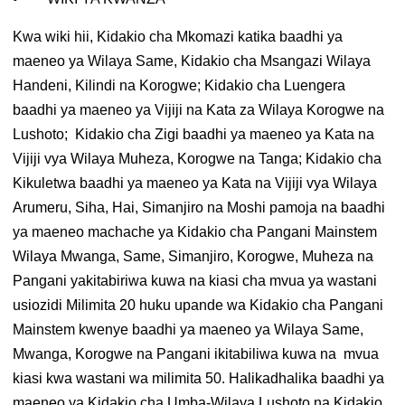
Kwa wiki hii, Kidakio cha Mkomazi katika baadhi ya
maeneo ya Wilaya Same, Kidakio cha Msangazi Wilaya
Handeni, Kilindi na Korogwe; Kidakio cha Luengera
baadhi ya maeneo ya Vijiji na Kata za Wilaya Korogwe na
Lushoto; Kidakio cha Zigi baadhi ya maeneo ya Kata na
Vijiji vya Wilaya Muheza, Korogwe na Tanga; Kidakio cha
Kikuletwa baadhi ya maeneo ya Kata na Vijiji vya Wilaya
Arumeru, Siha, Hai, Simanjiro na Moshi pamoja na baadhi
ya maeneo machache ya Kidakio cha Pangani Mainstem
Wilaya Mwanga, Same, Simanjiro, Korogwe, Muheza na
Pangani yakitabiriwa kuwa na kiasi cha mvua ya wastani
usiozidi Milimita 20 huku upande wa Kidakio cha Pangani
Mainstem kwenye baadhi ya maeneo ya Wilaya Same,
Mwanga, Korogwe na Pangani ikitabiliwa kuwa na mvua
kiasi kwa wastani wa milimita 50. Halikadhalika baadhi ya
maeneo ya Kidakio cha Umba-Wilaya Lushoto na Kidakio