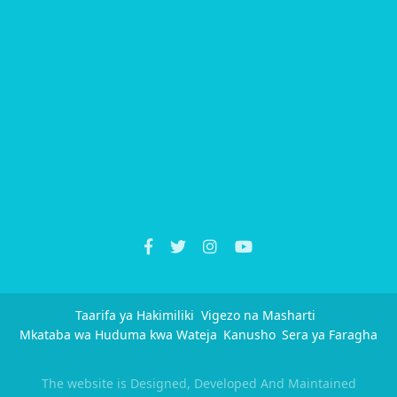
Taarifa ya Hakimiliki
Vigezo na Masharti
Mkataba wa Huduma kwa Wateja
Kanusho
Sera ya Faragha
The website is Designed, Developed And Maintained