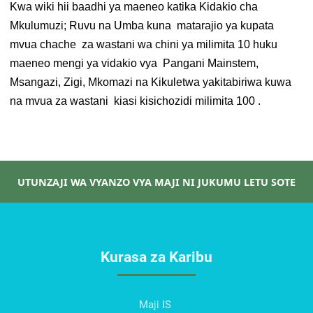
Kwa wiki hii baadhi ya maeneo katika Kidakio cha
Mkulumuzi; Ruvu na Umba kuna matarajio ya kupata
mvua chache za wastani wa chini ya milimita 10 huku
maeneo mengi ya vidakio vya Pangani Mainstem,
Msangazi, Zigi, Mkomazi na Kikuletwa yakitabiriwa kuwa
na mvua za wastani kiasi kisichozidi milimita 100 .
UTUNZAJI WA VYANZO VYA MAJI NI JUKUMU LETU SOTE
Kurasa za Karibu
Maji IS