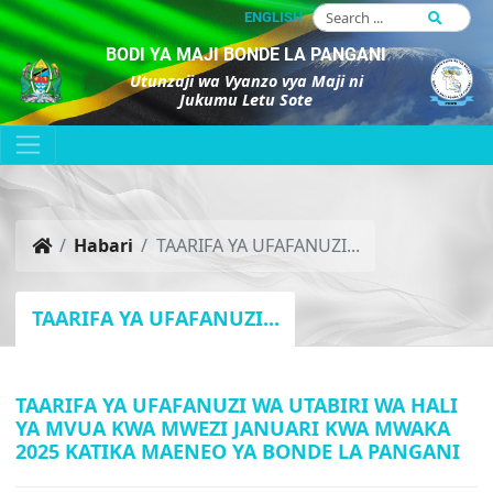
ENGLISH
BODI YA MAJI BONDE LA PANGANI
Utunzaji wa Vyanzo vya Maji ni
Jukumu Letu Sote
Habari
TAARIFA YA UFAFANUZI...
TAARIFA YA UFAFANUZI...
TAARIFA YA UFAFANUZI WA UTABIRI WA HALI
YA MVUA KWA MWEZI JANUARI KWA MWAKA
2025 KATIKA MAENEO YA BONDE LA PANGANI