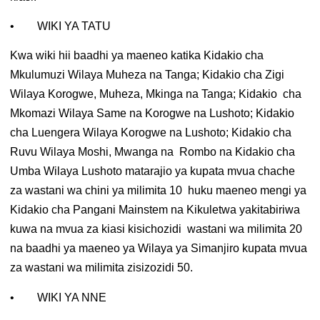
• WIKI YA TATU
Kwa wiki hii baadhi ya maeneo katika Kidakio cha
Mkulumuzi Wilaya Muheza na Tanga; Kidakio cha Zigi
Wilaya Korogwe, Muheza, Mkinga na Tanga; Kidakio cha
Mkomazi Wilaya Same na Korogwe na Lushoto; Kidakio
cha Luengera Wilaya Korogwe na Lushoto; Kidakio cha
Ruvu Wilaya Moshi, Mwanga na Rombo na Kidakio cha
Umba Wilaya Lushoto matarajio ya kupata mvua chache
za wastani wa chini ya milimita 10 huku maeneo mengi ya
Kidakio cha Pangani Mainstem na Kikuletwa yakitabiriwa
kuwa na mvua za kiasi kisichozidi wastani wa milimita 20
na baadhi ya maeneo ya Wilaya ya Simanjiro kupata mvua
za wastani wa milimita zisizozidi 50.
• WIKI YA NNE