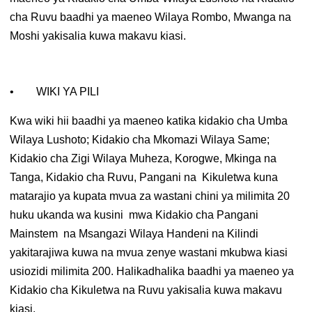
cha Ruvu baadhi ya maeneo Wilaya Rombo, Mwanga na
Moshi yakisalia kuwa makavu kiasi.
• WIKI YA PILI
Kwa wiki hii baadhi ya maeneo katika kidakio cha Umba
Wilaya Lushoto; Kidakio cha Mkomazi Wilaya Same;
Kidakio cha Zigi Wilaya Muheza, Korogwe, Mkinga na
Tanga, Kidakio cha Ruvu, Pangani na Kikuletwa kuna
matarajio ya kupata mvua za wastani chini ya milimita 20
huku ukanda wa kusini mwa Kidakio cha Pangani
Mainstem na Msangazi Wilaya Handeni na Kilindi
yakitarajiwa kuwa na mvua zenye wastani mkubwa kiasi
usiozidi milimita 200. Halikadhalika baadhi ya maeneo ya
Kidakio cha Kikuletwa na Ruvu yakisalia kuwa makavu
kiasi.